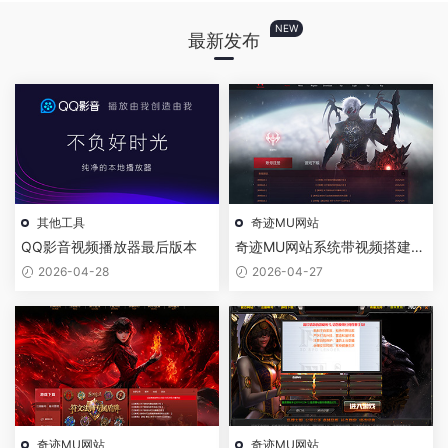
NEW
最新发布
其他工具
奇迹MU网站
QQ影音视频播放器最后版本
奇迹MU网站系统带视频搭建教
程-黑色极简风格模板
2026-04-28
2026-04-27
奇迹MU网站
奇迹MU网站