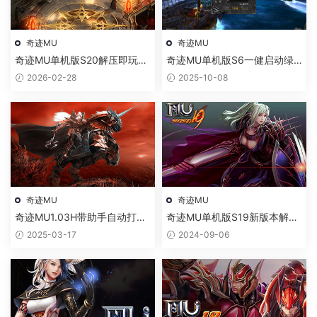
奇迹MU
奇迹MU
奇迹MU单机版S20解压即玩绿
奇迹MU单机版S6一健启动绿
色一键端
色免安装版经典单机游戏
2026-02-28
2025-10-08
奇迹MU
奇迹MU
奇迹MU1.03H带助手自动打怪
奇迹MU单机版S19新版本解压
捡物
即玩绿色一键端
2025-03-17
2024-09-06