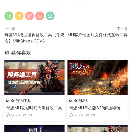
上一篇
下一篇
奇迹MU模型编辑修改工具【牛奶
MU客户端图片文件格式互转工具
盒】MilkShape 3DV3
猜你喜欢
奇迹GM工具
奇迹MU
奇迹MU攻城时间周期修改工具
奇迹MU单机版S20解压即玩绿
色一键端
2026-02-28
2026-02-28