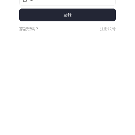
忘記密碼？
注冊賬号