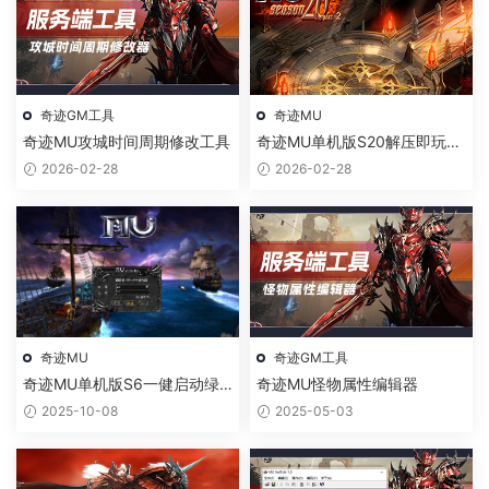
奇迹GM工具
奇迹MU
奇迹MU攻城时间周期修改工具
奇迹MU单机版S20解压即玩绿
色一键端
2026-02-28
2026-02-28
奇迹MU
奇迹GM工具
奇迹MU单机版S6一健启动绿
奇迹MU怪物属性编辑器
色免安装版经典单机游戏
2025-10-08
2025-05-03