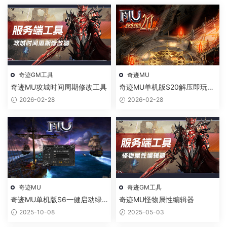
奇迹GM工具
奇迹MU
奇迹MU攻城时间周期修改工具
奇迹MU单机版S20解压即玩绿
色一键端
2026-02-28
2026-02-28
奇迹MU
奇迹GM工具
奇迹MU单机版S6一健启动绿
奇迹MU怪物属性编辑器
色免安装版经典单机游戏
2025-10-08
2025-05-03