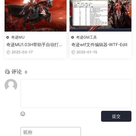
奇迹MU
奇迹GM工具
奇迹MU1.03H带助手自动打怪
奇迹wtf文件编辑器-WTF-Edit
捡物
2025-03-17
2025-01-15
评论
0
提交