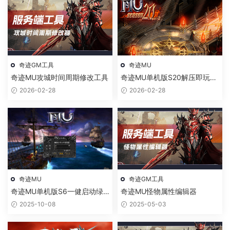
奇迹GM工具
奇迹MU
奇迹MU攻城时间周期修改工具
奇迹MU单机版S20解压即玩绿
色一键端
2026-02-28
2026-02-28
奇迹MU
奇迹GM工具
奇迹MU单机版S6一健启动绿
奇迹MU怪物属性编辑器
色免安装版经典单机游戏
2025-10-08
2025-05-03